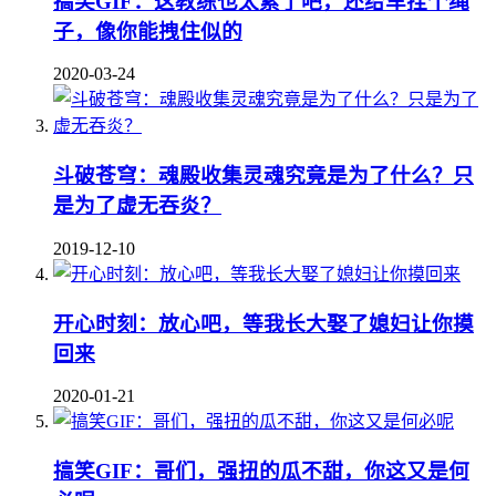
搞笑GIF：这教练也太累了吧，还给车拴个绳
子，像你能拽住似的
2020-03-24
斗破苍穹：魂殿收集灵魂究竟是为了什么？只
是为了虚无吞炎？
2019-12-10
开心时刻：放心吧，等我长大娶了媳妇让你摸
回来
2020-01-21
搞笑GIF：哥们，强扭的瓜不甜，你这又是何