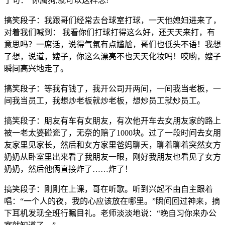
了句：“你属狗,就可以这样念!”
搞笑段子：我跟哥们经常去台球室打球，一天他媳妇进来了，
对着我们喊到： 我看你们打球打得这么好，还天天来打，有
意思吗？一席话，说得气氛有点尴尬，哥们也低头不语！我想
了想，说道，嫂子，你这么漂亮不也天天化妆吗！哎哟，嫂子
瞬间高兴地走了。
搞笑段子：等我有钱了，我开公司开两间，一间我当老板，一
间我当员工，我想炒老板就炒老板，想炒员工就炒员工。
搞笑段子：朋友有车有女朋友，有次他开车去女朋友家的路上
被一老太婆碰瓷了，无奈的赔了1000块。过了一段时间去女朋
友家里见家长，然后和女方家里爸妈聊天，聊着聊着突然女方
奶奶从卧室里出来看了我朋友一眼，刚好我朋友也看见了女方
奶奶，然后他俩直接炸了……炸了！
搞笑段子：刚刚在上课，哥在听歌。听到兴起不由自主跟着
唱：“一个人的夜，我的心应该放在哪里。”瞬间回过神来，摘
下耳机发现全班行瞩目礼。老师淡淡地说：“晚自习你来办公