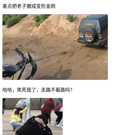
差点把老子撤成变形金刚
哈哈，笑死我了，走路不看路吗？