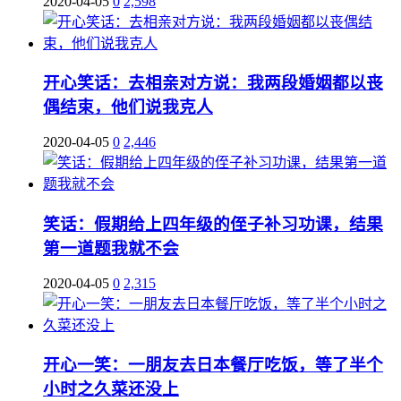
2020-04-05
0
2,598
开心笑话：去相亲对方说：我两段婚姻都以丧
偶结束，他们说我克人
2020-04-05
0
2,446
笑话：假期给上四年级的侄子补习功课，结果
第一道题我就不会
2020-04-05
0
2,315
开心一笑：一朋友去日本餐厅吃饭，等了半个
小时之久菜还没上