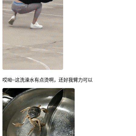
哎呦~这洗澡水有点烫啊，还好我臂力可以